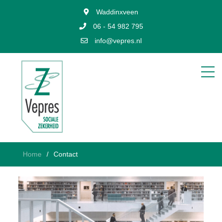
Waddinxveen
06 - 54 982 795
info@vepres.nl
Home
Contact