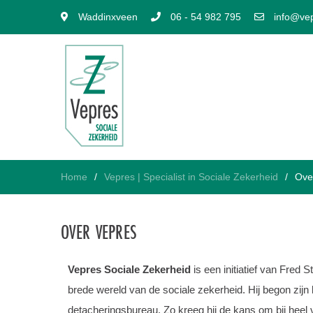
Waddinxveen
06 - 54 982 795
info@vep
Home
Vepres | Specialist in Sociale Zekerheid
Ove
OVER VEPRES
Vepres Sociale Zekerheid
is een initiatief van Fred 
brede wereld van de sociale zekerheid. Hij begon zij
detacheringsbureau. Zo kreeg hij de kans om bij heel