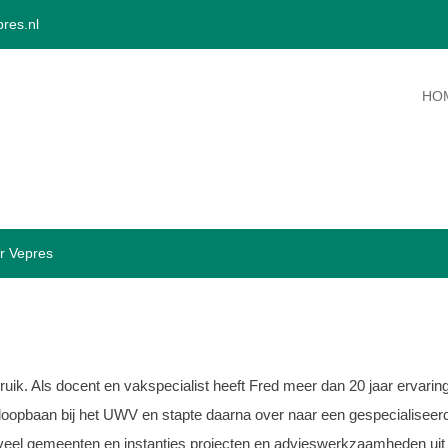
res.nl
HO
r Vepres
Struik. Als docent en vakspecialist heeft Fred meer dan 20 jaar ervaring
n loopbaan bij het UWV en stapte daarna over naar een gespecialiseer
 veel gemeenten en instanties projecten en advieswerkzaamheden uit 