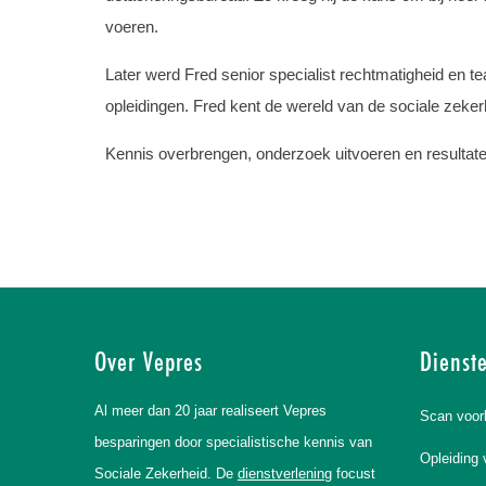
voeren.
Later werd Fred senior specialist rechtmatigheid en tea
opleidingen. Fred kent de wereld van de sociale zeker
Kennis overbrengen, onderzoek uitvoeren en resultate
Over Vepres
Dienst
Al meer dan 20 jaar realiseert Vepres
Scan voor
besparingen door specialistische kennis van
Opleiding 
Sociale Zekerheid. De
dienstverlening
focust