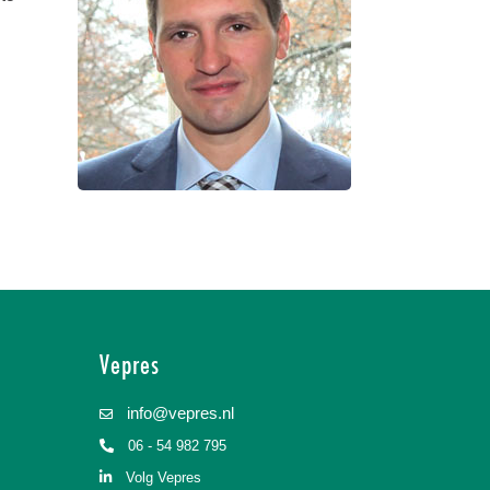
Vepres
info@vepres.nl
06 - 54 982 795
Volg Vepres