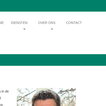
ME
DIENSTEN
OVER ONS
CONTACT
 in de
d
te