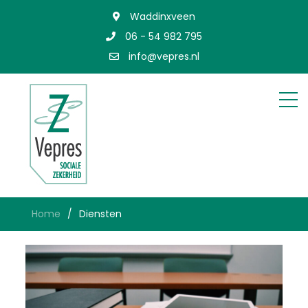
Waddinxveen
06 - 54 982 795
info@vepres.nl
Home
Diensten