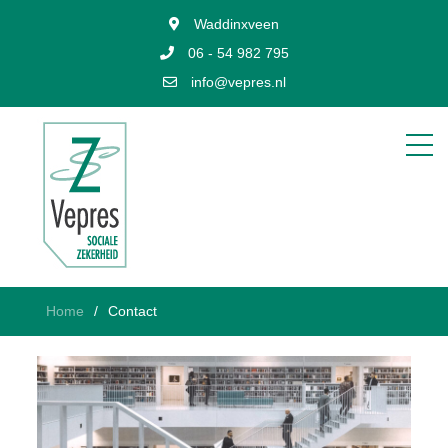
Waddinxveen
06 - 54 982 795
info@vepres.nl
Home
Contact